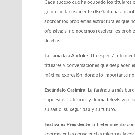
Cada suceso que ha ocupado los titulares 
guion cuidadosamente diseñado para manten
abordar los problemas estructurales que no
ofensiva: si no podemos resolver los prob
de ellos.
La llamada a Alofoke:
Un espectáculo medi
titulares y conversaciones que desplacen e
máxima expresión, donde lo importante no 
Escándalo Casimira:
La farándula más burd
supuestas traiciones y drama televisivo di
su salud, su seguridad y su futuro.
Festivales Presidente
Entretenimiento como
adormecer las consciencias mientras la cor