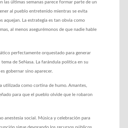
en las últimas semanas parece formar parte de un
er al pueblo entretenido mientras se evita
s aquejan. La estrategia es tan obvia como
lemas, al menos asegurémonos de que nadie hable
ático perfectamente orquestado para generar
l tema de SeNasa. La farándula política en su
es gobernar sino aparecer.
a utilizada como cortina de humo. Amantes,
señado para que el pueblo olvide que le robaron
 anestesia social. Música y celebración para
rupción sigue devorando los recursos públicos