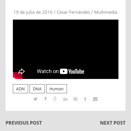
19 de julio de 2016
/
César Fernández
/
Multimedia
ADN
DNA
Human
PREVIOUS POST
NEXT POST